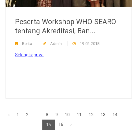
Peserta Workshop WHO-SEARO
tentang Akreditasi, Ban...
Berita
Admin
19-02-2018
Selengkapnya
...
‹
1
2
8
9
10
11
12
13
14
...
16
›
15