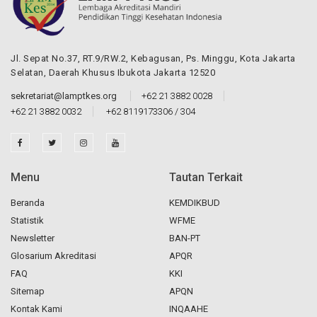
Jl. Sepat No.37, RT.9/RW.2, Kebagusan, Ps. Minggu, Kota Jakarta
Selatan, Daerah Khusus Ibukota Jakarta 12520
sekretariat@lamptkes.org
+62 21 3882 0028
+62 21 3882 0032
+62 8119173306 / 304
Menu
Tautan Terkait
Beranda
KEMDIKBUD
Statistik
WFME
Newsletter
BAN-PT
Glosarium Akreditasi
APQR
FAQ
KKI
Sitemap
APQN
Kontak Kami
INQAAHE