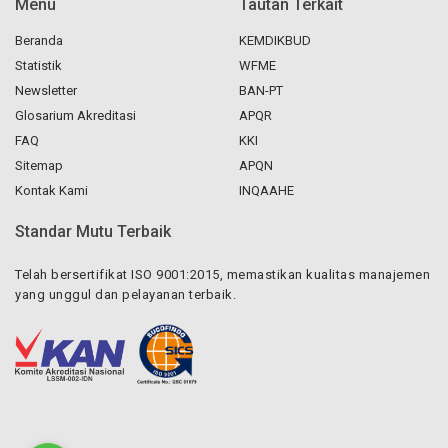
Menu
Tautan Terkait
Beranda
KEMDIKBUD
Statistik
WFME
Newsletter
BAN-PT
Glosarium Akreditasi
APQR
FAQ
KKI
Sitemap
APQN
Kontak Kami
INQAAHE
Standar Mutu Terbaik
Telah bersertifikat ISO 9001:2015, memastikan kualitas manajemen
yang unggul dan pelayanan terbaik.