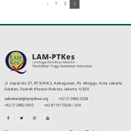
‹
1
2
3
›
Jl. Sepat No.37, RT.9/RW.2, Kebagusan, Ps. Minggu, Kota Jakarta
Selatan, Daerah Khusus Ibukota Jakarta 12520
sekretariat@lamptkes.org
+62 21 3882 0028
+62 21 3882 0032
+62 8119173306 / 304