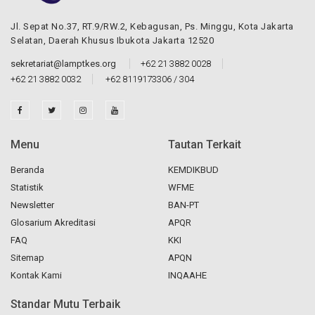
Jl. Sepat No.37, RT.9/RW.2, Kebagusan, Ps. Minggu, Kota Jakarta
Selatan, Daerah Khusus Ibukota Jakarta 12520
sekretariat@lamptkes.org
+62 21 3882 0028
+62 21 3882 0032
+62 8119173306 / 304
Menu
Tautan Terkait
Beranda
KEMDIKBUD
Statistik
WFME
Newsletter
BAN-PT
Glosarium Akreditasi
APQR
FAQ
KKI
Sitemap
APQN
Kontak Kami
INQAAHE
Standar Mutu Terbaik