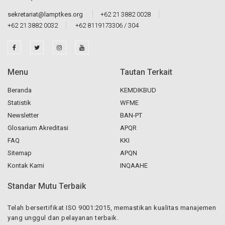
sekretariat@lamptkes.org
+62 21 3882 0028
+62 21 3882 0032
+62 8119173306 / 304
Menu
Tautan Terkait
Beranda
KEMDIKBUD
Statistik
WFME
Newsletter
BAN-PT
Glosarium Akreditasi
APQR
FAQ
KKI
Sitemap
APQN
Kontak Kami
INQAAHE
Standar Mutu Terbaik
Telah bersertifikat ISO 9001:2015, memastikan kualitas manajemen
yang unggul dan pelayanan terbaik.