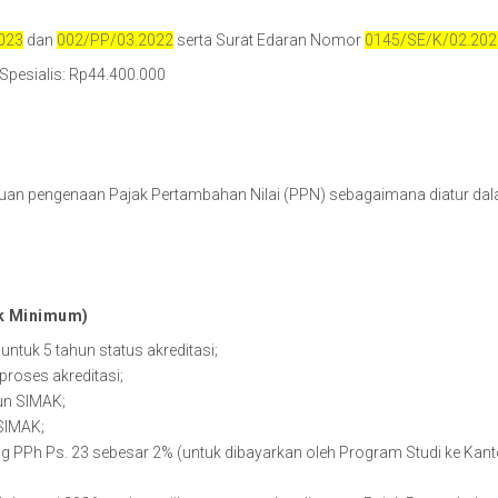
023
dan
002/PP/03.2022
serta Surat Edaran Nomor
0145/SE/K/02.202
Spesialis: Rp44.400.000
entuan pengenaan Pajak Pertambahan Nilai (PPN) sebagaimana diatur da
Ak Minimum)
ntuk 5 tahun status akreditasi;
roses akreditasi;
un SIMAK;
SIMAK;
g PPh Ps. 23 sebesar 2% (untuk dibayarkan oleh Program Studi ke Kant