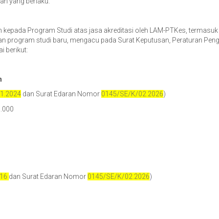
an yang berlaku.
n kepada Program Studi atas jasa akreditasi oleh LAM-PTKes, termasuk
uan program studi baru, mengacu pada Surat Keputusan, Peraturan Peng
i berikut:
n
1.2024
dan Surat Edaran Nomor
0145/SE/K/02.2026
)
0.000
16
dan Surat Edaran Nomor
0145/SE/K/02.2026
)