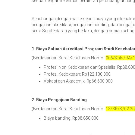
sesuai dengan ketentuan peraturan perundang-undang
Sehubungan dengan hal tersebut, biaya yang dikenaka
pengajuan akreditasi, pengajuan banding, dan pengaj
serta Surat Edaran yang berlaku, dengan rincian sebaga
1. Biaya Satuan Akreditasi Program Studi Kesehata
(Berdasarkan Surat Keputusan Nomor
006/Kpts/RA/1
Profesi Non Kedokteran dan Spesialis: Rp88.80
Profesi Kedokteran: Rp122.100.000
Vokasi dan Akademik: Rp66.600.000
2. Biaya Pengajuan Banding
(Berdasarkan Surat Keputusan Nomor
13/SK/K/02.20
Biaya banding: Rp38.850.000