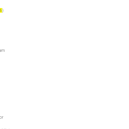
6
)
lam
or