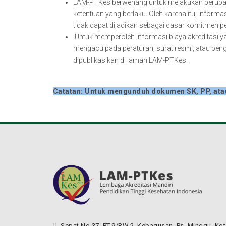
LAM-PTKes berwenang untuk melakukan perubaha
ketentuan yang berlaku. Oleh karena itu, infor
tidak dapat dijadikan sebagai dasar komitmen 
Untuk memperoleh informasi biaya akreditasi yan
mengacu pada peraturan, surat resmi, atau pe
dipublikasikan di laman LAM-PTKes.
Catatan: Untuk mengunduh dokumen SK, PP, atau S
Jl. Sepat No.37, RT.9/RW.2, Kebagusan, Ps. Minggu, Ko