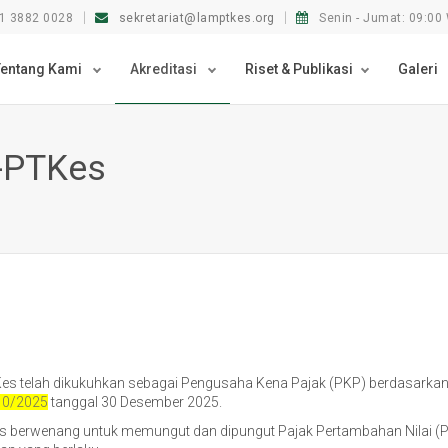
1 3882 0028
sekretariat@lamptkes.org
Senin - Jumat: 09:00 
Tentang Kami
Akreditasi
Riset & Publikasi
Galeri
M-PTKes
Kes telah dikukuhkan sebagai Pengusaha Kena Pajak (PKP) berdasarkan
10/2025
tanggal 30 Desember 2025.
 berwenang untuk memungut dan dipungut Pajak Pertambahan Nilai (