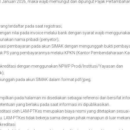
1 Januari 2026, maka wajib memungut dan dipungut Pajak Pertambahan 
ng terdaftar pada saat registrasi;
engan nilai pada invoice melalui bank dengan syarat wajib menggunak
nakan nama pribadi (penyetor);
irmasi pembayaran pada akun SIMAK dengan mengunggah bukti pembay
untuk PS yang pembayarannya melalui KPKN (Kantor Pembendaharaan Ka
akreditasi dengan menggunakan NPWP Prodi/Institusi/Yayasan dan
k);
 diunggah pada akun SIMAK dalam format pdf/jpeg;
pilkan pada halaman ini disediakan sebagai referensi dan bersifat info
tentuan yang berlaku pada saat informasi ini dipublikasikan.
editasi oleh LAM-PTKes merupakan biaya resmi yang ditetapkan sesuai
ku. LAM-PTKes tidak bekerja sama dengan pihak manapun di luar meka
reditasi.