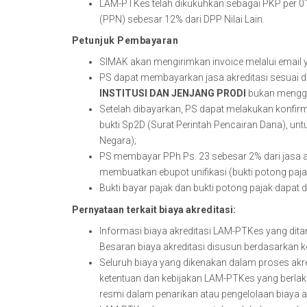
LAM-PTKes telah dikukuhkan sebagai PKP per 0
(PPN) sebesar 12% dari DPP Nilai Lain.
Petunjuk Pembayaran
SIMAK akan mengirimkan invoice melalui email ya
PS dapat membayarkan jasa akreditasi sesuai d
INSTITUSI DAN JENJANG PRODI
bukan menggu
Setelah dibayarkan, PS dapat melakukan konf
bukti Sp2D (Surat Perintah Pencairan Dana), 
Negara);
PS membayar PPh Ps. 23 sebesar 2% dari jasa 
membuatkan ebupot unifikasi (bukti potong paja
Bukti bayar pajak dan bukti potong pajak dapat
Pernyataan terkait biaya akreditasi:
Informasi biaya akreditasi LAM-PTKes yang ditam
Besaran biaya akreditasi disusun berdasarkan ke
Seluruh biaya yang dikenakan dalam proses akr
ketentuan dan kebijakan LAM-PTKes yang berla
resmi dalam penarikan atau pengelolaan biaya ak