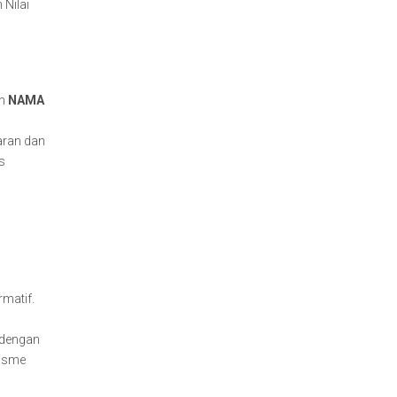
Nilai
an
NAMA
aran dan
s
rmatif.
 dengan
nisme