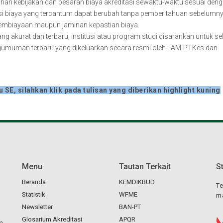
n kebijakan dan besaran biaya akreditasi sewaktu-waktu sesuai den
masi biaya yang tercantum dapat berubah tanpa pemberitahuan sebelumn
pembiayaan maupun jaminan kepastian biaya.
g akurat dan terbaru, institusi atau program studi disarankan untuk se
ngumuman terbaru yang dikeluarkan secara resmi oleh LAM-PTKes dan
E, silahkan klik pada tulisan yang diberikan highlight kuning
Menu
Tautan Terkait
S
Beranda
KEMDIKBUD
Te
Statistik
WFME
ma
Newsletter
BAN-PT
Glosarium Akreditasi
APQR
ta