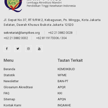
Jl. Sepat No.37, RT.9/RW.2, Kebagusan, Ps. Minggu, Kota Jakarta
Selatan, Daerah Khusus Ibukota Jakarta 12520
sekretariat@lamptkes.org
+62 21 3882 0028
+62 21 3882 0032
+62 8119173306 / 304
Menu
Tautan Terkait
Beranda
KEMDIKBUD
Statistik
WFME
Newsletter
BAN-PT
Glosarium Akreditasi
APQR
FAQ
KKI
Sitemap
APQN
Kontak Kami
INQAAHE