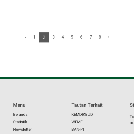
‹
1
3
4
5
6
7
8
›
2
Menu
Tautan Terkait
S
Beranda
KEMDIKBUD
Te
Statistik
WFME
ma
Newsletter
BAN-PT