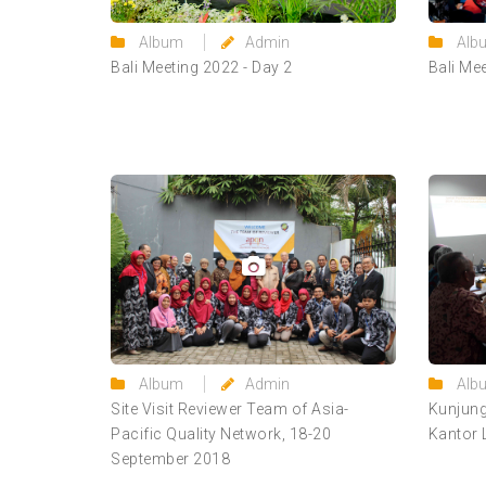
Album
Admin
Alb
Bali Meeting 2022 - Day 2
Bali Me
Album
Admin
Alb
Site Visit Reviewer Team of Asia-
Kunjun
Pacific Quality Network, 18-20
Kantor
September 2018