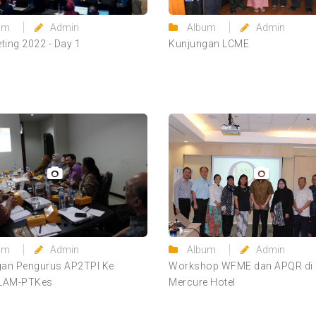
Album
Admin
um
Admin
Kunjungan LCME
eting 2022 - Day 1
um
Admin
Album
Admin
gan Pengurus AP2TPI Ke
Workshop WFME dan APQR di
 LAM-PTKes
Mercure Hotel