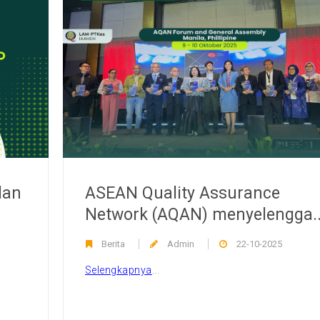
dan
ASEAN Quality Assurance
Network (AQAN) menyelengga..
Berita
Admin
22-10-2025
Selengkapnya
...