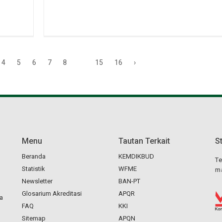
4
5
6
7
8
15
16
›
...
Menu
Tautan Terkait
S
Beranda
KEMDIKBUD
Te
Statistik
WFME
ma
Newsletter
BAN-PT
Glosarium Akreditasi
APQR
ta
FAQ
KKI
Sitemap
APQN