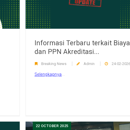
Informasi Terbaru terkait Biaya
dan PPN Akreditasi...
Breaking News
Admin
24-02-202
Selengkapnya
...
22
OCTOBER 2025