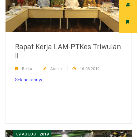
Rapat Kerja LAM-PTKes Triwulan
II
Berita
Admin
16-08-2019
Selengkapnya
...
09
AUGUST 2019