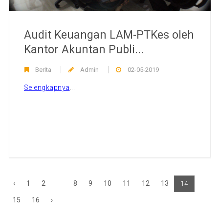
Audit Keuangan LAM-PTKes oleh
Kantor Akuntan Publi...
Berita
Admin
02-05-2019
Selengkapnya
...
‹
1
2
8
9
10
11
12
13
...
14
15
16
›