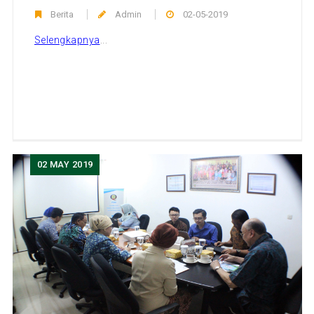
Berita
Admin
02-05-2019
Selengkapnya
...
02
MAY 2019