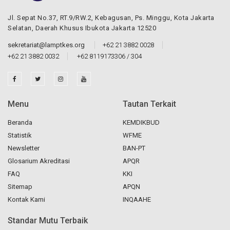
Jl. Sepat No.37, RT.9/RW.2, Kebagusan, Ps. Minggu, Kota Jakarta
Selatan, Daerah Khusus Ibukota Jakarta 12520
sekretariat@lamptkes.org
+62 21 3882 0028
+62 21 3882 0032
+62 8119173306 / 304
Menu
Tautan Terkait
Beranda
KEMDIKBUD
Statistik
WFME
Newsletter
BAN-PT
Glosarium Akreditasi
APQR
FAQ
KKI
Sitemap
APQN
Kontak Kami
INQAAHE
Standar Mutu Terbaik