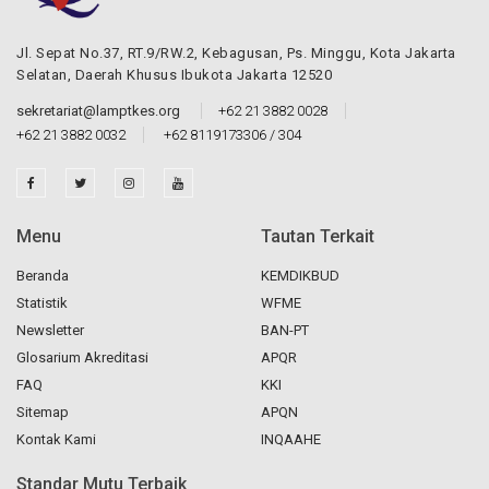
Jl. Sepat No.37, RT.9/RW.2, Kebagusan, Ps. Minggu, Kota Jakarta
Selatan, Daerah Khusus Ibukota Jakarta 12520
sekretariat@lamptkes.org
+62 21 3882 0028
+62 21 3882 0032
+62 8119173306 / 304
Menu
Tautan Terkait
Beranda
KEMDIKBUD
Statistik
WFME
Newsletter
BAN-PT
Glosarium Akreditasi
APQR
FAQ
KKI
Sitemap
APQN
Kontak Kami
INQAAHE
Standar Mutu Terbaik